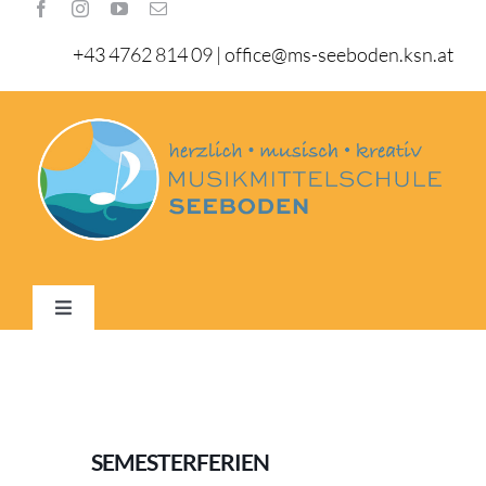
Zum
Inhalt
+43 4762 814 09
|
office@ms-seeboden.ksn.at
springen
Toggle
Navigation
Home
Schule
SEMESTERFERIEN