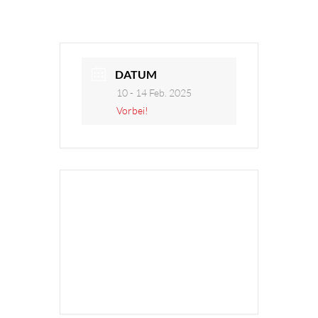
Musik
Angebote
DATUM
10 - 14 Feb. 2025
Anmeldung
Vorbei!
Berichte
Videos
+ Zu Google Kalender hinzufügen
Nützliches
+ iCal / Outlook export
Termine