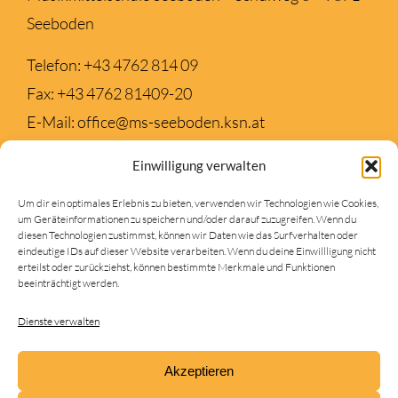
Seeboden
Telefon:
+43 4762 814 09
Fax:
+43 4762 81409-20
E-Mail:
office@ms-seeboden.ksn.at
Einwilligung verwalten
TERMINE
Um dir ein optimales Erlebnis zu bieten, verwenden wir Technologien wie Cookies,
um Geräteinformationen zu speichern und/oder darauf zuzugreifen. Wenn du
Keine Veranstaltung gefunden!
diesen Technologien zustimmst, können wir Daten wie das Surfverhalten oder
eindeutige IDs auf dieser Website verarbeiten. Wenn du deine Einwillligung nicht
erteilst oder zurückziehst, können bestimmte Merkmale und Funktionen
beeinträchtigt werden.
SUCHEN
Dienste verwalten
Suche
nach:
Akzeptieren