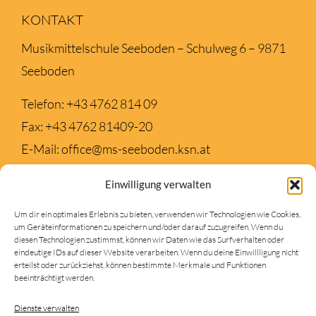
KONTAKT
Musikmittelschule Seeboden – Schulweg 6 – 9871
Seeboden
Telefon:
+43 4762 814 09
Fax:
+43 4762 81409-20
E-Mail:
office@ms-seeboden.ksn.at
Einwilligung verwalten
TERMINE
Um dir ein optimales Erlebnis zu bieten, verwenden wir Technologien wie Cookies,
um Geräteinformationen zu speichern und/oder darauf zuzugreifen. Wenn du
Keine Veranstaltung gefunden!
diesen Technologien zustimmst, können wir Daten wie das Surfverhalten oder
eindeutige IDs auf dieser Website verarbeiten. Wenn du deine Einwillligung nicht
erteilst oder zurückziehst, können bestimmte Merkmale und Funktionen
beeinträchtigt werden.
SUCHEN
Dienste verwalten