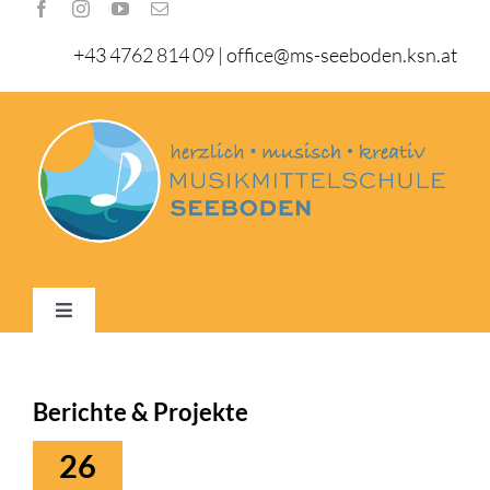
Zum
Inhalt
+43 4762 814 09
|
office@ms-seeboden.ksn.at
springen
Toggle
Navigation
Home
Berichte & Projekte
Schule
26